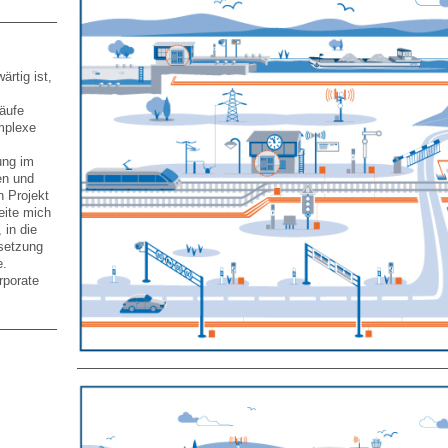
ärtig ist,
äufe
mplexe
ung im
en und
n Projekt
beite mich
 in die
msetzung
e.
rporate