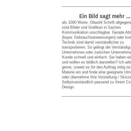
Ein Bild sagt mehr ...
als 1000 Worte. Obwohl Schrift allgegenw
sind Bilder und Grafiken in Sachen
Kommunikation unschlagbar. Gerade Abl
(bspw. Gebrauchsanweisungen) oder ko
Technik sind damit verständlicher zu
transportieren. So gelingt die Verständig
Unternehmen oder zwischen Unternehm
Kunde schnell und einfach. Sie haben ei
und wollen es bildlich darstellen? Ich ar
gerne, soweit es für den Auftrag nötig ist,
Materie ein und finde eine geeignete U
oder übernehme Ihre Vorstellung / Skizz
Selbstverständlich passend zu Ihrem Co
Design.